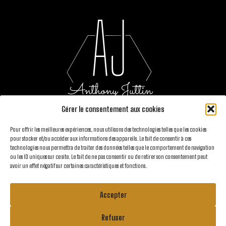
Gérer le consentement aux cookies
Pour offrir les meilleures expériences, nous utilisons des technologies telles que les cookies
pour stocker et/ou accéder aux informations des appareils. Le fait de consentir à ces
Suivez-moi sur les réseaux :
technologies nous permettra de traiter des données telles que le comportement de navigation
ou les ID uniques sur ce site. Le fait de ne pas consentir ou de retirer son consentement peut
avoir un effet négatif sur certaines caractéristiques et fonctions.
Accepter
FAQ
Conditions générales de vente
Mentions légales
Refuser
Politique de cookies
Politique de confidentialité